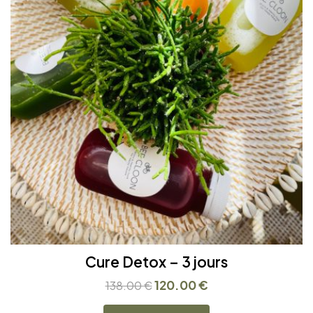
Cure Detox – 3 jours
120.00
€
138.00
€