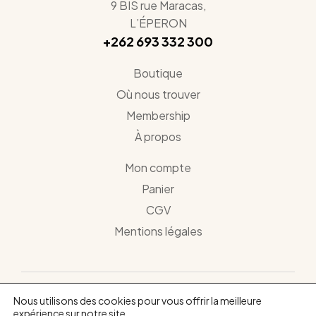
9 BIS rue Maracas,
L’ÉPERON
+262 693 332 300
Boutique
Où nous trouver
Membership
À propos
Mon compte
Panier
CGV
Mentions légales
Nous utilisons des cookies pour vous offrir la meilleure
Copyright © 2024
Crowdaa
. Tous droits réservés.
expérience sur notre site.