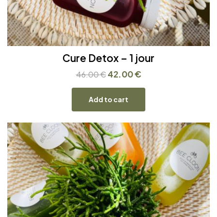
Cure Detox – 1 jour
42.00
€
46.00
€
Add to cart