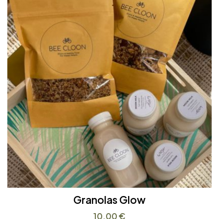
Granolas Glow
10.00
€