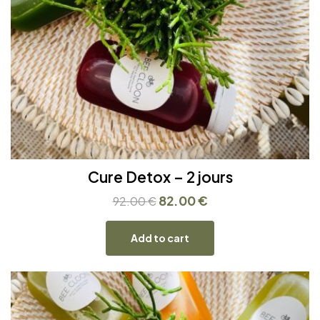
Cure Detox – 2 jours
82.00
€
92.00
€
Add to cart