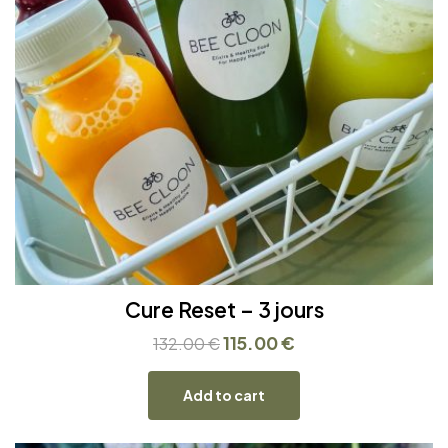
Cure Reset – 3 jours
115.00
€
132.00
€
Add to cart